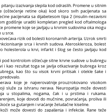
pitanju izazivanja slepila kod odraslih. Promene u sitnim
 (oštećenje retine oka) kod skoro svih pacijenata sa
većine pacijenata sa dijabetesom tipa 2 (insulin-nezavisni
om godišnje uraditi kompletan pregled kod oftalmologa
Iste promene koje se javljaju u krvnim sudovima oka mogu
 u srce.
ećava rizik od bolesti koronarnih arterija. Uzrok smrti
kcionisanje srca i krvnih sudova. Ateroskleroza, bolest
o holesterola u krvi, infarkt i šlog se često javljaju kod
ži pod kontrolom oštećuje sitne krvne sudove u bubregu
rvi i kao rezultat toga se javlja otkazivanje bubrega kroz
brega, kao što su visok krvni pritisak i otekle šake i
apredovalo.
nerava koje je najverovatnije prouzrokovano visokom
oji služe za ishranu nerava. Neuropatija može dovesti
renja u stopalima, nogama, čak i u prstima i rukama.
enjem, koje dovodi do mučnine, povraćanja, proliva ili
eškoće sa gutanjem i vraćanje želudačne kiseline.
 koži može dovesti do zapaljenja i infekcije. Rane teže