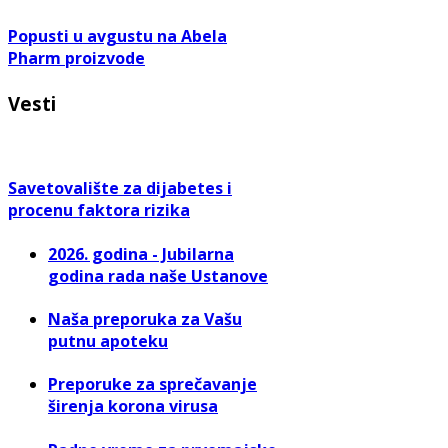
Popusti u avgustu na Abela
Pharm proizvode
Vesti
Savetovalište za dijabetes i
procenu faktora rizika
2026. godina - Jubilarna
godina rada naše Ustanove
Naša preporuka za Vašu
putnu apoteku
Preporuke za sprečavanje
širenja korona virusa