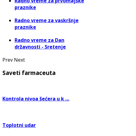
Radno vreme za prvomajske
praznike
Radno vreme za vaskršnje
praznike
Radno vreme za Dan
državnosti - Sretenje
Prev
Next
Saveti farmaceuta
Kontrola nivoa šećera u k …
Toplotni udar