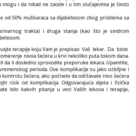
palu mogu i da nikad ne zacele i u tim slučajevima je često
više od 50% muškaraca sa dijabetesom zbog problema sa
rinarnog trakta) i druga stanja (kao što je sindrom
abetesom.
avajte terapije koju Vam je prepisao Vaš lekar. Da biste
omerenje nivoa šećera u krvi nekoliko puta tokom dana.
eli da li dosledno sprovodite preporuke lekara. Upamtite,
vremenskog perioda. Ove komplikacije su jako ozbiljne i
šu kontrolu šećera, ako počnete da održavate nivo šećera
ti rizik od komplikacija. Odgovarajuća dijeta i fizička
e bilo kakvih pitanja u vezi Vaših lekova i terapije,