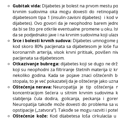
Gubitak vida:
Dijabetes je bolest na prvom mestu po 
krvnim sudovima oka mogu dovesti do retinopatije
dijabetesom tipa 1 (insulin-zavisni dijabetes) i kod 
dijabetes). Ovo govori da je neophodno barem jedn
da bi se što pre otkrile eventualne promene u oku. 
da se podjednako jave i na krvnim sudovima koji ulaze
Srce i bolesti krvnih sudova:
Dijabetes umnogome pov
kod skoro 80% pacijenata sa dijabetesom je loše fun
koronarnih arterija, visok krvni pritisak, povišen niv
pacijenata sa dijabetesom.
Otkazivanje bubrega:
dijabetes koji se dugo ne dr
koji su neophodni za filtriranje štetnih materija iz k
nekoliko godina. Kada se pojave znaci oštećenih bu
stopala, to je već pokazatelj da je oštećenje jako uzn
Oštećenja nerava:
Neuropatija je tip oštećenja 
koncentracijom šećera u sitnim krvnim sudovima k
slabljenja čula dodira, golicanja, peckanja i go
Neuropatija takođe može dovesti do problema sa var
opstipacije („zatvora“). Takođe se mogu razviti i pot
Oštećenje kože:
Kod dijabetesa loša cirkulacija u