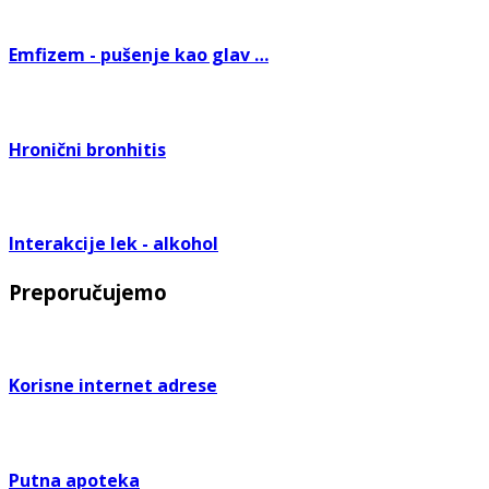
Emfizem - pušenje kao glav …
Hronični bronhitis
Interakcije lek - alkohol
Preporučujemo
Korisne internet adrese
Putna apoteka