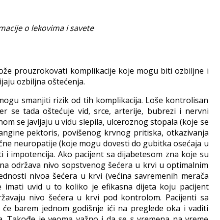
macije o lekovima i savete
že prouzrokovati komplikacije koje mogu biti ozbiljne i
jaju ozbiljna oštećenja.
gu smanjiti rizik od tih komplikacija. Loše kontrolisan
se tada oštećuje vid, srce, arterije, bubrezi i nervni
om se javljaju u vidu slepila, ulceroznog stopala (koje se
angine pektoris, povišenog krvnog pritiska, otkazivanja
tične neuropatije (koje mogu dovesti do gubitka osećaja u
 i impotencija. Ako pacijent sa dijabetesom zna koje su
na održava nivo sopstvenog šećera u krvi u optimalnim
rednosti nivoa šećera u krvi (većina savremenih merača
imati uvid u to koliko je efikasna dijeta koju pacijent
održavaju nivo šećera u krvi pod kontrolom. Pacijenti sa
 će barem jednom godišnje ići na preglede oka i vaditi
la. Takođe je veoma važno i da se s vremena na vreme