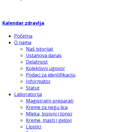
Kalendar zdravlja
Početna
O nama
Naš istorijat
Ustanova danas
Delatnost
Kolektivni ugovor
Podaci za identifikaciju
Informator
Statut
Laboratorija
Magistralni preparati
Kreme za negu lica
Mleka, losioni i tonici
Kreme, masti i gelovi
Lipstici