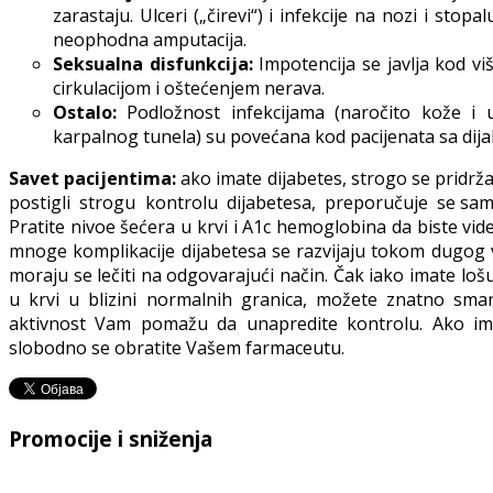
zarastaju. Ulceri („čirevi“) i infekcije na nozi i sto
neophodna amputacija.
Seksualna disfunkcija:
Impotencija se javlja kod 
cirkulacijom i oštećenjem nerava.
Ostalo:
Podložnost infekcijama (naročito kože i u
karpalnog tunela) su povećana kod pacijenata sa dij
Savet pacijentima:
ako imate dijabetes, strogo se pridrž
postigli strogu kontrolu dijabetesa, preporučuje se sam
Pratite nivoe šećera u krvi i A1c hemoglobina da biste vid
mnoge komplikacije dijabetesa se razvijaju tokom dugog 
moraju se lečiti na odgovarajući način. Čak iako imate lo
u krvi u blizini normalnih granica, možete znatno smanji
aktivnost Vam pomažu da unapredite kontrolu. Ako imat
slobodno se obratite Vašem farmaceutu.
Promocije i sniženja