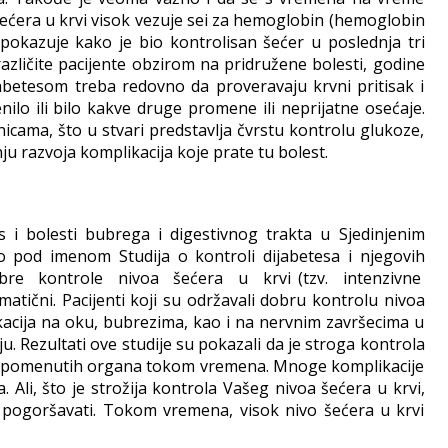
šećera u krvi visok vezuje sei za hemoglobin (hemoglobin
pokazuje kako je bio kontrolisan šećer u poslednja tri
azličite pacijente obzirom na pridružene bolesti, godine
ijabetesom treba redovno da proveravaju krvni pritisak i
ilo ili bilo kakve druge promene ili neprijatne osećaje.
cama, što u stvari predstavlja čvrstu kontrolu glukoze,
 razvoja komplikacija koje prate tu bolest.
 i bolesti bubrega i digestivnog trakta u Sjedinjenim
 pod imenom Studija o kontroli dijabetesa i njegovih
 dobre kontrole nivoa šećera u krvi (tzv. intenzivne
matični. Pacijenti koji su održavali dobru kontrolu nivoa
kacija na oku, bubrezima, kao i na nervnim završecima u
u. Rezultati ove studije su pokazali da je stroga kontrola
ja pomenutih organa tokom vremena. Mnoge komplikacije
Ali, što je strožija kontrola Vašeg nivoa šećera u krvi,
ak pogoršavati. Tokom vremena, visok nivo šećera u krvi