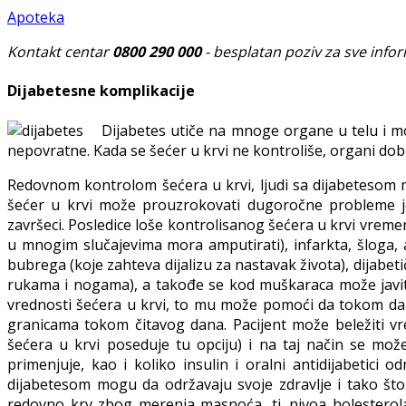
Apoteka
Kontakt centar
0800 290 000
- besplatan poziv za sve infor
Dijabetesne komplikacije
Dijabetes utiče na mnoge organe u telu i mo
nepovratne. Kada se šećer u krvi ne kontroliše, organi dobi
Redovnom kontrolom šećera u krvi, ljudi sa dijabetesom mo
šećer u krvi može prouzrokovati dugoročne probleme jer 
završeci. Posledice loše kontrolisanog šećera u krvi vremen
u mnogim slučajevima mora amputirati), infarkta, šloga, 
bubrega (koje zahteva dijalizu za nastavak života), dijabe
rukama i nogama), a takođe se kod muškaraca može javiti
vrednosti šećera u krvi, to mu može pomoći da tokom da
granicama tokom čitavog dana. Pacijent može beležiti v
šećera u krvi poseduje tu opciju) i na taj način se može 
primenjuje, kao i koliko insulin i oralni antidijabetici 
dijabetesom mogu da održavaju svoje zdravlje i tako što
redovno krv zbog merenja masnoća, tj. nivoa holestero