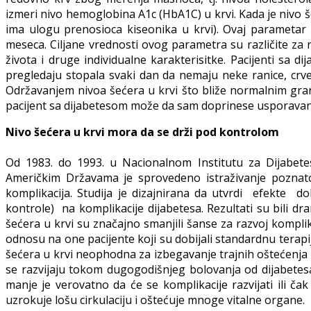
izmeri nivo hemoglobina A1c (HbA1C) u krvi. Kada je nivo 
ima ulogu prenosioca kiseonika u krvi). Ovaj parametar 
meseca. Ciljane vrednosti ovog parametra su različite za r
života i druge individualne karakterisitke. Pacijenti sa d
pregledaju stopala svaki dan da nemaju neke ranice, crven
Održavanjem nivoa šećera u krvi što bliže normalnim grani
pacijent sa dijabetesom može da sam doprinese usporavanju
Nivo šećera u krvi mora da se drži pod kontrolom
Od 1983. do 1993. u Nacionalnom Institutu za Dijabetes
Američkim Državama je sprovedeno istraživanje poznato
komplikacija. Studija je dizajnirana da utvrdi efekte
kontrole) na komplikacije dijabetesa. Rezultati su bili dra
šećera u krvi su značajno smanjili šanse za razvoj kompli
odnosu na one pacijente koji su dobijali standardnu terapij
šećera u krvi neophodna za izbegavanje trajnih oštećen
se razvijaju tokom dugogodišnjeg bolovanja od dijabetesa. 
manje je verovatno da će se komplikacije razvijati ili č
uzrokuje lošu cirkulaciju i oštećuje mnoge vitalne organe.