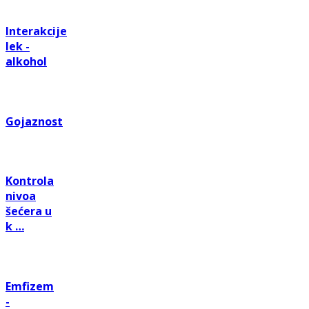
Interakcije
lek -
alkohol
Gojaznost
Kontrola
nivoa
šećera u
k …
Emfizem
-