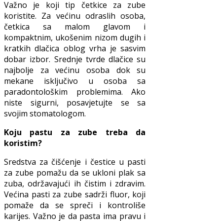
Važno je koji tip četkice za zube
koristite. Za većinu odraslih osoba,
četkica sa malom glavom i
kompaktnim, ukošenim nizom dugih i
kratkih dlačica oblog vrha je sasvim
dobar izbor. Srednje tvrde dlačice su
najbolje za većinu osoba dok su
mekane isključivo u osoba sa
paradontološkim problemima. Ako
niste sigurni, posavjetujte se sa
svojim stomatologom.
Koju pastu za zube treba da
koristim?
Sredstva za čišćenje i čestice u pasti
za zube pomažu da se ukloni plak sa
zuba, održavajući ih čistim i zdravim.
Većina pasti za zube sadrži fluor, koji
pomaže da se spreči i kontroliše
karijes. Važno je da pasta ima pravu i