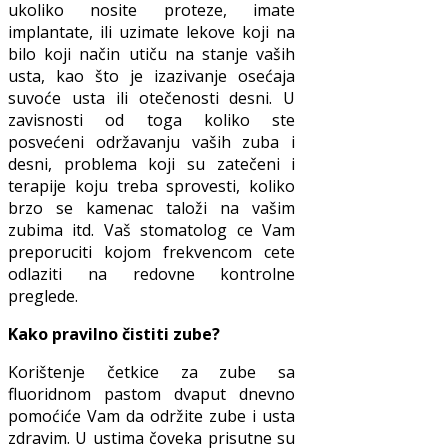
ukoliko nosite proteze, imate
implantate, ili uzimate lekove koji na
bilo koji način utiču na stanje vaših
usta, kao što je izazivanje osećaja
suvoće usta ili otečenosti desni. U
zavisnosti od toga koliko ste
posvećeni održavanju vaših zuba i
desni, problema koji su zatečeni i
terapije koju treba sprovesti, koliko
brzo se kamenac taloži na vašim
zubima itd. Vaš stomatolog ce Vam
preporuciti kojom frekvencom cete
odlaziti na redovne kontrolne
preglede.
Kako pravilno čistiti zube?
Korištenje četkice za zube sa
fluoridnom pastom dvaput dnevno
pomoćiće Vam da održite zube i usta
zdravim. U ustima čoveka prisutne su