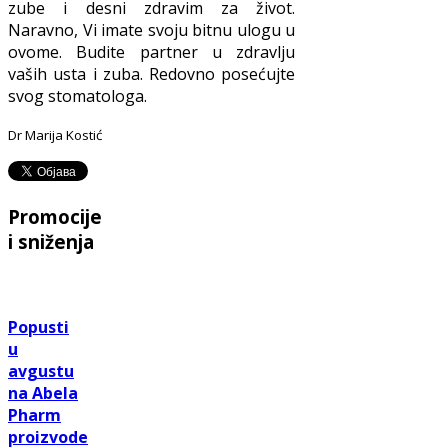
zube i desni zdravim za život.
Naravno, Vi imate svoju bitnu ulogu u
ovome. Budite partner u zdravlju
vaših usta i zuba. Redovno posećujte
svog stomatologa.
Dr Marija Kostić
Promocije
i sniženja
Popusti
u
avgustu
na Abela
Pharm
proizvode