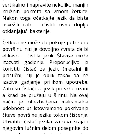
vertikalno i napravite nekoliko manjih
kružnih pokreta sa vrhom četkice.
Nakon toga očetkajte jezik da biste
osvežili dah i očistili usnu duplju
otklanjajući bakterije.
Četkica ne može da pokrije potrebnu
površinu niti je dovoljno čvrsta da bi
efikasno očistila jezik. Štaviše može
izazvati gadjenje. Preporučljivo je
koristiti čistač za jezik (metalni ili
plastični) čiji je oblik takav da ne
izaziva gadjenje prilikom upotrebe.
Zato su čistači za jezik pri vrhu uzani
a kraci se pružaju u širinu. Na ovaj
način je obezbedjena maksimalna
udobnost uz istovremeno pokrivanje
čitave površine jezika tokom čišćenja.
Uhvatite čistač jezika za oba kraja i
njegovim lučnim delom posegnite do