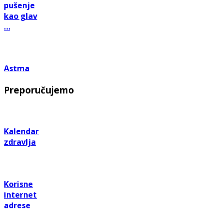
pušenje
kao glav
…
Astma
Preporučujemo
Kalendar
zdravlja
Korisne
internet
adrese