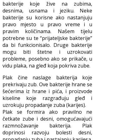
bakterije koje žive na zubima,
desnima, usnama i jeziku. Neke
bakterije su korisne ako nastanjuju
pravo mjesto u pravo vreme i u
pravim količinama. Našem tijelu
potrebne su te “prijateljske bakterije”
da bi funkcionisalo. Druge bakterije
mogu biti štetne i uzrokovati
probleme, posebno ako se prikače, u
vidu plaka, na gleđ koja pokriva zube.
Plak čine naslage bakterija koje
prekrivaju zub. Ove bakterije hrane se
šećerima iz hrane i pića, i proizvode
kiseline koje razgrađuju gleđ i
uzrokuju propadanje zuba (karijes).
Plak se formira ako pravilno ne
četkate zube i desni, omogućavajući
razmnožavanje bakterija. Plak
doprinosi razvoju bolesti desni,
propadanju zuba i nastajanju karijesa.