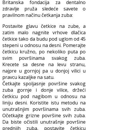
Britanska fondacija za dentalno
zdravlje pruža sledeće savete o
pravilnom načinu četkanja zuba:
Postavite glavu četkice na zube, a
zatim malo nagnite vrhove dlačica
četkice tako da budu pod uglom od 45
stepeni u odnosu na desni. Pomerajte
četkicu kružno, po nekoliko puta po
svim površinama svakog zuba.
Krecete sa desne na levu stranu,
najpre u gornjoj pa u donjoj vilici u
pravcu kazaljke na satu.
Četkajte spoljasnje površine svakog
zuba gornje i donje vilice, držeći
četkicu pod nagibom u odnosu na
liniju desni. Koristite istu metodu na
unutrašnjim površinama svih zuba.
Očetkajte grizne površine svih zuba.
Da biste očistili unutrašnje površine
prednjih zuba, postavite četkicu