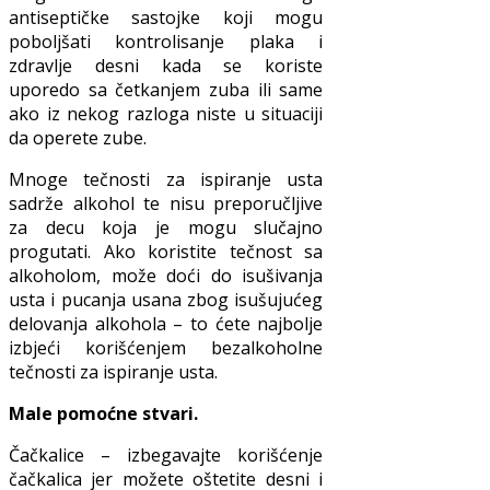
antiseptičke sastojke koji mogu
poboljšati kontrolisanje plaka i
zdravlje desni kada se koriste
uporedo sa četkanjem zuba ili same
ako iz nekog razloga niste u situaciji
da operete zube.
Mnoge tečnosti za ispiranje usta
sadrže alkohol te nisu preporučljive
za decu koja je mogu slučajno
progutati. Ako koristite tečnost sa
alkoholom, može doći do isušivanja
usta i pucanja usana zbog isušujućeg
delovanja alkohola – to ćete najbolje
izbjeći korišćenjem bezalkoholne
tečnosti za ispiranje usta.
Male pomoćne stvari.
Čačkalice – izbegavajte korišćenje
čačkalica jer možete oštetite desni i