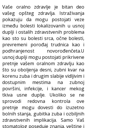
Vaše oralno zdravlje je bitan deo
vašeg opšteg zdravlja. Istraživanja
pokazuju da mogu postojati veze
između bolesti lokalizovanih u usnoj
duplji i ostalih zdravstvenih problema
kao sto su bolesti srca, očne bolesti,
prevremeni porođaj trudnica kao i
podhranjenost novorođenčeta.U
usnoj duplji mogu postojati prikrivene
pretnje vašem oralnom zdravlju kao
što su oboljenja desni, zubni kvar na
korenu zuba i drugim slabije vidljivim i
dostupnim mestima na zubnoj
površini, infekcije, i kancer mekog
tkiva usne duplje. Ukoliko se ne
sprovodi redovna kontrola ove
pretnje mogu dovesti do izuzetno
bolnih stanja, gubitka zuba i ozbiljnih
zdravstvenih implikacija. Samo Vaš
stomatolog poseduje znanja, veštine i