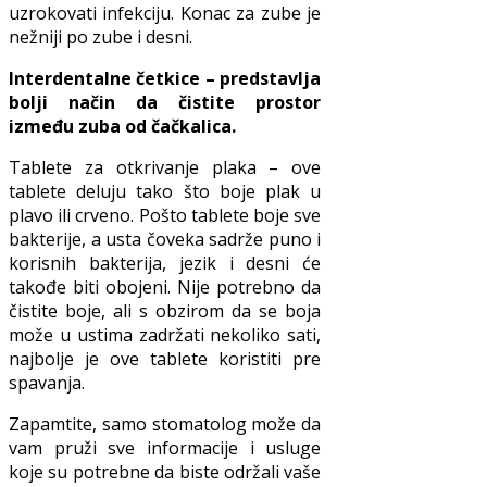
uzrokovati infekciju. Konac za zube je
nežniji po zube i desni.
Interdentalne četkice – predstavlja
bolji način da čistite prostor
između zuba od čačkalica.
Tablete za otkrivanje plaka – ove
tablete deluju tako što boje plak u
plavo ili crveno. Pošto tablete boje sve
bakterije, a usta čoveka sadrže puno i
korisnih bakterija, jezik i desni će
takođe biti obojeni. Nije potrebno da
čistite boje, ali s obzirom da se boja
može u ustima zadržati nekoliko sati,
najbolje je ove tablete koristiti pre
spavanja.
Zapamtite, samo stomatolog može da
vam pruži sve informacije i usluge
koje su potrebne da biste održali vaše