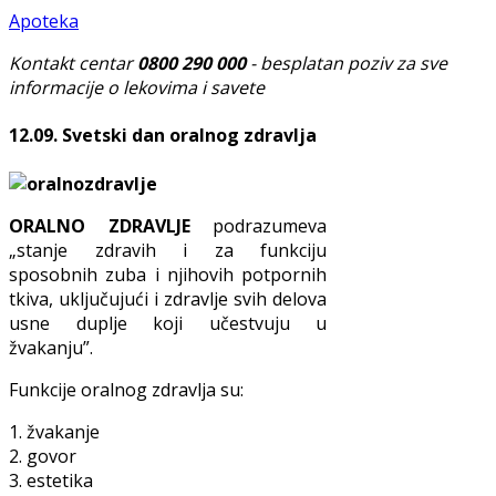
Apoteka
Kontakt centar
0800 290 000
- besplatan poziv za sve
informacije o lekovima i savete
12.09. Svetski dan oralnog zdravlja
ORALNO ZDRAVLJE
podrazumeva
„stanje zdravih i za funkciju
sposobnih zuba i njihovih potpornih
tkiva, uključujući i zdravlje svih delova
usne duplje koji učestvuju u
žvakanju”.
Funkcije oralnog zdravlja su:
1. žvakanje
2. govor
3. estetika