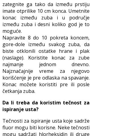
zategnite ga tako da između prstiju
imate otprilike 10 cm konca. Umetnite
konac između zuba i u područje
između zuba i desni koliko god je to
moguće.
Napravite 8 do 10 pokreta koncem,
gore-dole između svakog zuba, da
biste otklonili ostatke hrane i plak
(naslage). Koristite konac za zube
najmanje jednom dnevno.
Najznačajnije vreme za njegovo
korišćenje je pre odlaska na spavanje.
Konac možete koristiti pre ili posle
četkanja zuba.
Da li treba da koristim tečnost za
ispiranje usta?
Tečnosti za ispiranje usta koje sadrže
fluor mogu biti korisne. Neke tečnosti
mogu sadržati hlorheksidin ili druge