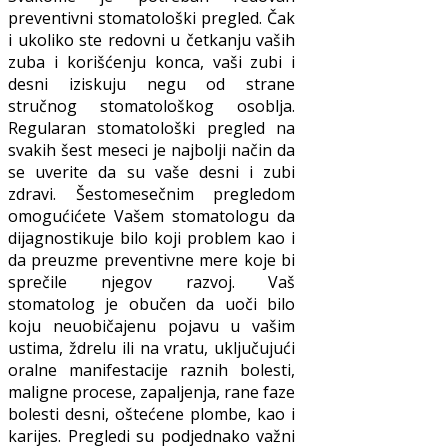
preventivni stomatološki pregled. Čak
i ukoliko ste redovni u četkanju vaših
zuba i korišćenju konca, vaši zubi i
desni iziskuju negu od strane
stručnog stomatološkog osoblja.
Regularan stomatološki pregled na
svakih šest meseci je najbolji način da
se uverite da su vaše desni i zubi
zdravi. Šestomesečnim pregledom
omogućićete Vašem stomatologu da
dijagnostikuje bilo koji problem kao i
da preuzme preventivne mere koje bi
sprečile njegov razvoj. Vaš
stomatolog je obučen da uoči bilo
koju neuobičajenu pojavu u vašim
ustima, ždrelu ili na vratu, uključujući
oralne manifestacije raznih bolesti,
maligne procese, zapaljenja, rane faze
bolesti desni, oštećene plombe, kao i
karijes. Pregledi su podjednako važni