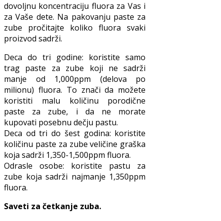
dovoljnu koncentraciju fluora za Vas i
za Vaše dete. Na pakovanju paste za
zube pročitajte koliko fluora svaki
proizvod sadrži.
Deca do tri godine: koristite samo
trag paste za zube koji ne sadrži
manje od 1,000ppm (delova po
milionu) fluora. To znači da možete
koristiti malu količinu porodične
paste za zube, i da ne morate
kupovati posebnu dečju pastu.
Deca od tri do šest godina: koristite
količinu paste za zube veličine graška
koja sadrži 1,350-1,500ppm fluora.
Odrasle osobe: koristite pastu za
zube koja sadrži najmanje 1,350ppm
fluora.
Saveti za četkanje zuba.