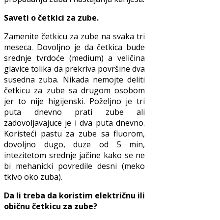
Saveti o četkici za zube.
Zamenite četkicu za zube na svaka tri
meseca. Dovoljno je da četkica bude
srednje tvrdoće (medium) a veličina
glavice tolika da prekriva površine dva
susedna zuba. Nikada nemojte deliti
četkicu za zube sa drugom osobom
jer to nije higijenski. Poželjno je tri
puta dnevno prati zube ali
zadovoljavajuce je i dva puta dnevno.
Koristeći pastu za zube sa fluorom,
dovoljno dugo, duze od 5 min,
intezitetom srednje jačine kako se ne
bi mehanicki povredile desni (meko
tkivo oko zuba).
Da li treba da koristim električnu ili
običnu četkicu za zube?