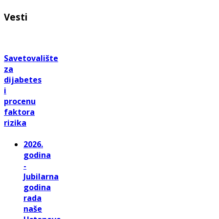
Vesti
Savetovalište
za
dijabetes
i
procenu
faktora
rizika
2026.
godina
-
Jubilarna
godina
rada
naše