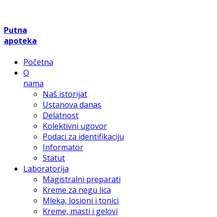
Putna
apoteka
Početna
O
nama
Naš istorijat
Ustanova danas
Delatnost
Kolektivni ugovor
Podaci za identifikaciju
Informator
Statut
Laboratorija
Magistralni preparati
Kreme za negu lica
Mleka, losioni i tonici
Kreme, masti i gelovi