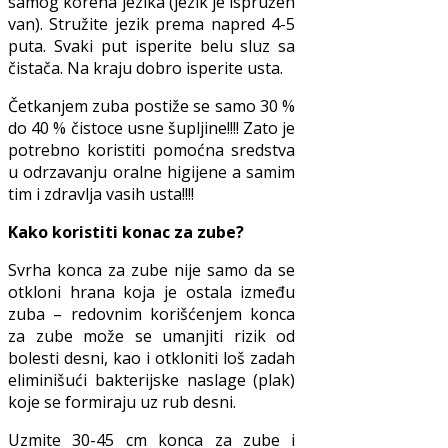
samog korena jezika (jezik je ispružen
van). Stružite jezik prema napred 4-5
puta. Svaki put isperite belu sluz sa
čistača. Na kraju dobro isperite usta.
Četkanjem zuba postiže se samo 30 %
do 40 % čistoce usne šupljine!!!! Zato je
potrebno koristiti pomoćna sredstva
u odrzavanju oralne higijene a samim
tim i zdravlja vasih usta!!!!
Kako koristiti konac za zube?
Svrha konca za zube nije samo da se
otkloni hrana koja je ostala između
zuba – redovnim korišćenjem konca
za zube može se umanjiti rizik od
bolesti desni, kao i otkloniti loš zadah
eliminišući bakterijske naslage (plak)
koje se formiraju uz rub desni.
Uzmite 30-45 cm konca za zube i