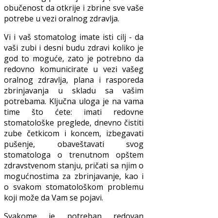
obučenost da otkrije i zbrine sve vaše
potrebe u vezi oralnog zdravlja.
Vi i vaš stomatolog imate isti cilj - da
vaši zubi i desni budu zdravi koliko je
god to moguće, zato je potrebno da
redovno komunicirate u vezi vašeg
oralnog zdravlja, plana i rasporeda
zbrinjavanja u skladu sa vašim
potrebama. Ključna uloga je na vama
time što ćete: imati redovne
stomatološke preglede, dnevno čistiti
zube četkicom i koncem, izbegavati
pušenje, obaveštavati svog
stomatologa o trenutnom opštem
zdravstvenom stanju, pričati sa njim o
mogućnostima za zbrinjavanje, kao i
o svakom stomatološkom problemu
koji može da Vam se pojavi.
Svakome je potreban redovan